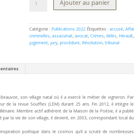
Ajouter au panier
de
Crimes
et
délits
Catégorie :
Publications 2022
Étiquettes :
accusé
,
Affa
commis
criminelles
,
assassinat
,
avocat
,
Crimes
,
délits
,
Hérault
dans
jugement
,
jury
,
procédure
,
Révolution
,
tribunal
le
département
de
l’Hérault
entaires
au
temps
de
la
-Beauvoir, son village natal où il a exercé le métier de vigneron. Par
Révolution
eur de la revue Souffles (LEM) durant 25 ans. Fin 2012, il intègre le
(1792-
lénaire. Membre actif adhérent de la Maison de la Poésie, il a publié
1800)
 par la vie de son village, il devient, en 2003, correspondant local du
 inspiration poétique dans le cosmos qu’il a scruté de nombreuses