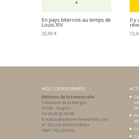
Il y
En pays biterrois au temps de
réve
Louis XIV
12,
25,00
€
NOS COORDONNÉES
ACT
Éditions de la Fenestrelle
Co
3 Impasse de la Margue
Vé
30190 – Brignon
rh
Tel 06.95.82.64.98
Pr
b.malzac@editions-fenestrelle.com
de
N° 793 224 924 RCS Nîmes
Co
SIRET 793 224 924
Co