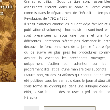
Crimes et délits… Sous ce titre sont rassemblé
assassinats entrant dans le cadre du droit com
commis dans le département de l’Hérault au temps 
Révolution, de 1792 à 1800.
Il s’agit d’affaires criminelles qui ont déjà fait l’objet
publication (3 volumes) – hormis six qui sont inédites 
sont présentées ici sous une forme et une tona
différentes. L’intention n’étant pas d’amener le lect
découvrir le fonctionnement de la justice à cette é
ou de suivre au plus près les procédures comm
avaient la vocation les précédents ouvrages, 
uniquement d’attirer son attention sur les f
proprement dits, et ce, d’une manière très succincte.
D’autre part, 50 des 74 affaires qui constituent ce livr
été publiées tous les samedis dans le journal
Midi Li
sous forme de chroniques, dans une rubrique créée 
effet, « Sur le banc des accusés » (édition de Lo
Hérault).
quantité