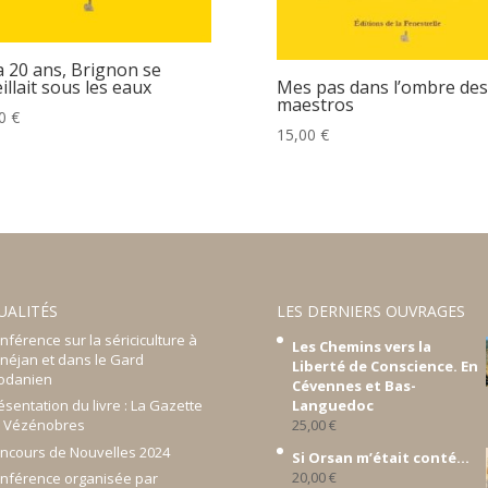
 a 20 ans, Brignon se
illait sous les eaux
Mes pas dans l’ombre des
maestros
00
€
15,00
€
UALITÉS
LES DERNIERS OUVRAGES
nférence sur la sériciculture à
Les Chemins vers la
néjan et dans le Gard
Liberté de Conscience. En
odanien
Cévennes et Bas-
Languedoc
ésentation du livre : La Gazette
25,00
€
 Vézénobres
ncours de Nouvelles 2024
Si Orsan m’était conté...
20,00
€
nférence organisée par