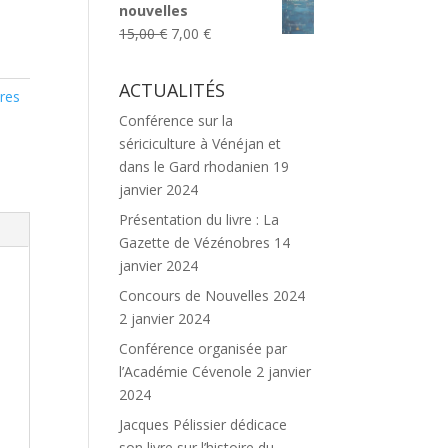
nouvelles
était :
est :
Le
Le
15,00
€
7,00
€
20,00 €.
12,00 €.
prix
prix
initial
actuel
ACTUALITÉS
ires
était :
est :
,
Conférence sur la
15,00 €.
7,00 €.
sériciculture à Vénéjan et
dans le Gard rhodanien
19
janvier 2024
Présentation du livre : La
Gazette de Vézénobres
14
janvier 2024
Concours de Nouvelles 2024
2 janvier 2024
Conférence organisée par
l’Académie Cévenole
2 janvier
2024
Jacques Pélissier dédicace
son livre sur l’histoire du