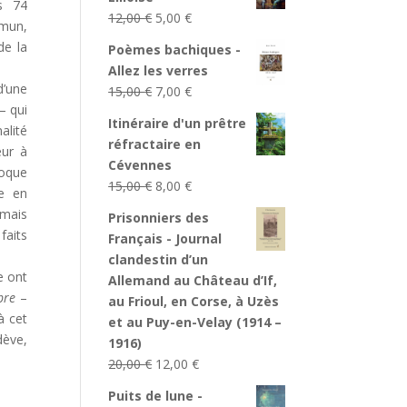
s 74
Le
Le
12,00
€
5,00
€
mun,
prix
prix
de la
Poèmes bachiques -
initial
actuel
Allez les verres
était :
est :
 d’une
Le
Le
15,00
€
7,00
€
12,00 €.
5,00 €.
– qui
prix
prix
Itinéraire d'un prêtre
lité
initial
actuel
réfractaire en
eur à
était :
est :
Cévennes
poque
15,00 €.
7,00 €.
Le
Le
15,00
€
8,00
€
e en
prix
prix
mais
Prisonniers des
initial
actuel
aits
Français - Journal
était :
est :
clandestin d’un
15,00 €.
8,00 €.
e ont
Allemand au Château d’If,
bre
–
au Frioul, en Corse, à Uzès
à cet
et au Puy-en-Velay (1914 –
dève,
1916)
Le
Le
20,00
€
12,00
€
prix
prix
Puits de lune -
initial
actuel