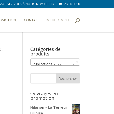
NSCRIVEZ-VOUS À NOTRE NEWSLETTER
ARTICLES 0
OMOTIONS
CONTACT
MON COMPTE
Catégories de
2-
produits
Publications 2022
×
Ouvrages en
promotion
Hilarion - La Terreur
Lilloise