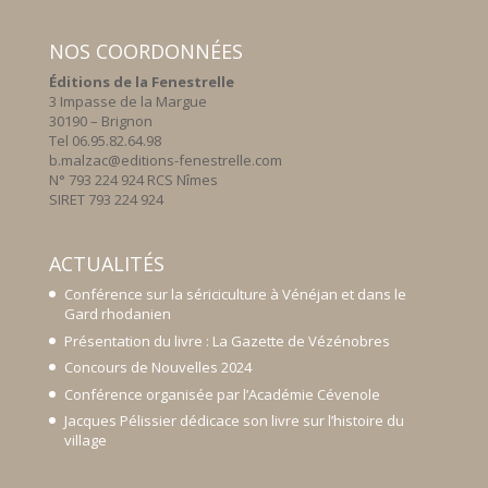
NOS COORDONNÉES
Éditions de la Fenestrelle
3 Impasse de la Margue
30190 – Brignon
Tel 06.95.82.64.98
b.malzac@editions-fenestrelle.com
N° 793 224 924 RCS Nîmes
SIRET 793 224 924
ACTUALITÉS
Conférence sur la sériciculture à Vénéjan et dans le
Gard rhodanien
Présentation du livre : La Gazette de Vézénobres
Concours de Nouvelles 2024
Conférence organisée par l’Académie Cévenole
Jacques Pélissier dédicace son livre sur l’histoire du
village