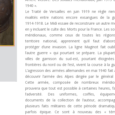
1940 ».
Le Traité de Versailles en juin 1919 ne règle rie
rivalités entre nations encore exsangues de la g
1914-1918. Le Midi essaie de reconstruire un autre 
en y incluant le culte des Morts pour la France. Les so
méridionaux, comme ceux de toutes les région
territoire national, apprennent qu’il faut d’abo
protéger d’une invasion. La ligne Maginot fait oubl
l’autre guerre » qui pourtant se prépare. La plupar
villes de garnison du sud-est, pourtant éloignée
frontières du nord ou de l’est, vivent la course à la gu
L’agression des armées allemandes en mai 1940 fait 
découvrir l’armée des Alpes dirigée par le général 
Cette armée, composée de nombreux méridio
prouvera que tout est possible à certaines heures, f
l’adversité. Des uniformes, coiffes, équipeme
documents de la collection de l’auteur, accompa
plusieurs faits militaires de cette période dramatiq
parfois épique. Ce sont à nouveau des « tém