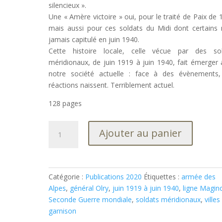
silencieux ».
Une « Amère victoire » oui, pour le traité de Paix de 
mais aussi pour ces soldats du Midi dont certains 
jamais capitulé en juin 1940.
Cette histoire locale, celle vécue par des sol
méridionaux, de juin 1919 à juin 1940, fait émerger 
notre société actuelle : face à des évènements
réactions naissent. Terriblement actuel.
128 pages
quantité
Ajouter au panier
de
Amère
victoire
-
Catégorie :
Publications 2020
Étiquettes :
armée des
Des
Alpes
,
général Olry
,
juin 1919 à juin 1940
,
ligne Magin
soldats
Seconde Guerre mondiale
,
soldats méridionaux
,
villes
méridionaux
garnison
de