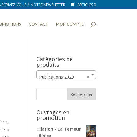
NSCRIVEZ-VOUS À NOTRE NEWSLETTER
ARTICLES 0
OMOTIONS
CONTACT
MON COMPTE
Catégories de
produits
Publications 2020
×
Ouvrages en
promotion
1914-
Hilarion - La Terreur
ulé «
Lilloise
 juin