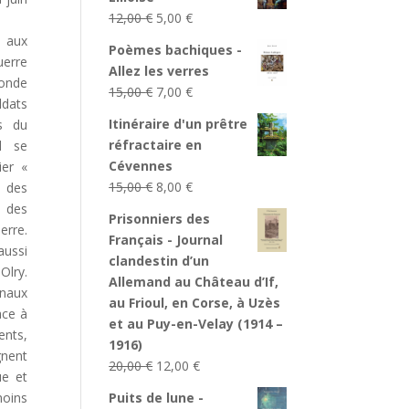
Le
Le
12,00
€
5,00
€
prix
prix
n aux
Poèmes bachiques -
initial
actuel
uerre
Allez les verres
était :
est :
monde
Le
Le
15,00
€
7,00
€
12,00 €.
5,00 €.
ldats
prix
prix
Itinéraire d'un prêtre
s du
initial
actuel
réfractaire en
rd se
était :
est :
Cévennes
ier «
15,00 €.
7,00 €.
Le
Le
15,00
€
8,00
€
t des
prix
prix
s des
Prisonniers des
initial
actuel
erre.
Français - Journal
était :
est :
aussi
clandestin d’un
15,00 €.
8,00 €.
Olry.
Allemand au Château d’If,
naux
au Frioul, en Corse, à Uzès
ace à
et au Puy-en-Velay (1914 –
nts,
1916)
gnent
Le
Le
20,00
€
12,00
€
ue et
prix
prix
oins
Puits de lune -
initial
actuel