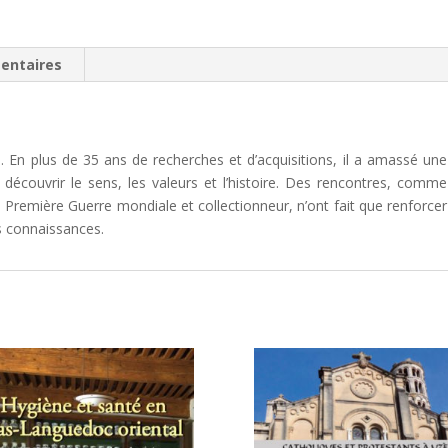
juin
1919
à
entaires
juin
1940
. En plus de 35 ans de recherches et d’acquisitions, il a amassé une
re découvrir le sens, les valeurs et l’histoire. Des rencontres, comme
la Première Guerre mondiale et collectionneur, n’ont fait que renforcer
s connaissances.