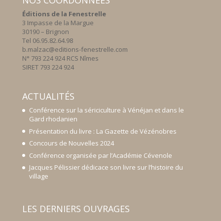
NOS COORDONNÉES
Éditions de la Fenestrelle
3 Impasse de la Margue
30190 – Brignon
Tel 06.95.82.64.98
b.malzac@editions-fenestrelle.com
N° 793 224 924 RCS Nîmes
SIRET 793 224 924
ACTUALITÉS
Conférence sur la sériciculture à Vénéjan et dans le
Gard rhodanien
Présentation du livre : La Gazette de Vézénobres
Concours de Nouvelles 2024
Conférence organisée par l’Académie Cévenole
Jacques Pélissier dédicace son livre sur l’histoire du
village
LES DERNIERS OUVRAGES