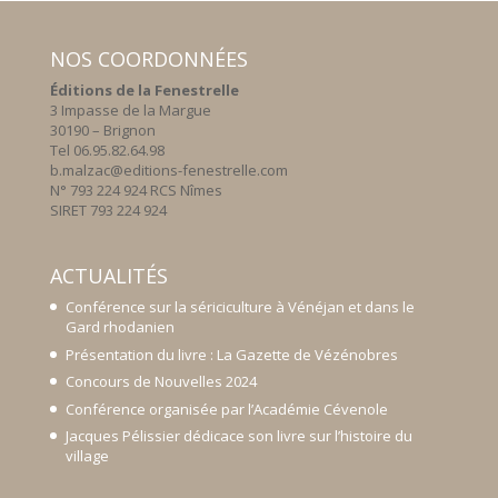
NOS COORDONNÉES
Éditions de la Fenestrelle
3 Impasse de la Margue
30190 – Brignon
Tel 06.95.82.64.98
b.malzac@editions-fenestrelle.com
N° 793 224 924 RCS Nîmes
SIRET 793 224 924
ACTUALITÉS
Conférence sur la sériciculture à Vénéjan et dans le
Gard rhodanien
Présentation du livre : La Gazette de Vézénobres
Concours de Nouvelles 2024
Conférence organisée par l’Académie Cévenole
Jacques Pélissier dédicace son livre sur l’histoire du
village