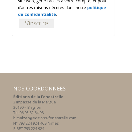
site web, gérer l’accès à votre compte, et pour
d’autres raisons décrites dans notre
politique
de confidentialité
.
S’inscrire
NOS COORDONNÉES
Éditions de la Fenestrelle
3 Impasse de la Margue
30190 – Brignon
Tel 06.95.82.64.98
b.malzac@editions-fenestrelle.com
N° 793 224 924 RCS Nîmes
SIRET 793 224 924