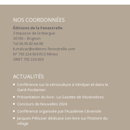
NOS COORDONNÉES
Éditions de la Fenestrelle
3 Impasse de la Margue
30190 – Brignon
Tel 06.95.82.64.98
b.malzac@editions-fenestrelle.com
N° 793 224 924 RCS Nîmes
SIRET 793 224 924
ACTUALITÉS
Conférence sur la sériciculture à Vénéjan et dans le
Gard rhodanien
Présentation du livre : La Gazette de Vézénobres
Concours de Nouvelles 2024
Conférence organisée par l’Académie Cévenole
Jacques Pélissier dédicace son livre sur l’histoire du
village