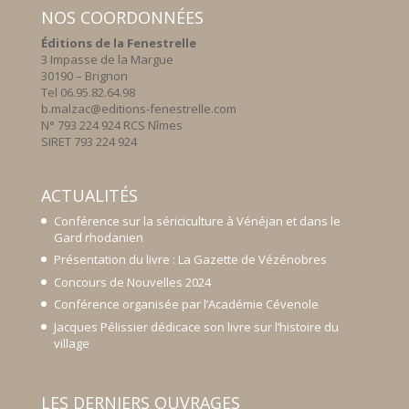
NOS COORDONNÉES
Éditions de la Fenestrelle
3 Impasse de la Margue
30190 – Brignon
Tel 06.95.82.64.98
b.malzac@editions-fenestrelle.com
N° 793 224 924 RCS Nîmes
SIRET 793 224 924
ACTUALITÉS
Conférence sur la sériciculture à Vénéjan et dans le
Gard rhodanien
Présentation du livre : La Gazette de Vézénobres
Concours de Nouvelles 2024
Conférence organisée par l’Académie Cévenole
Jacques Pélissier dédicace son livre sur l’histoire du
village
LES DERNIERS OUVRAGES