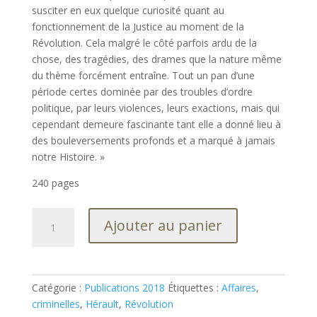
susciter en eux quelque curiosité quant au
fonctionnement de la Justice au moment de la
Révolution. Cela malgré le côté parfois ardu de la
chose, des tragédies, des drames que la nature même
du thème forcément entraîne. Tout un pan d’une
période certes dominée par des troubles d’ordre
politique, par leurs violences, leurs exactions, mais qui
cependant demeure fascinante tant elle a donné lieu à
des bouleversements profonds et a marqué à jamais
notre Histoire. »
240 pages
quantité
Ajouter au panier
de
Les
affaires
criminelles
Catégorie :
Publications 2018
Étiquettes :
Affaires
,
de
criminelles
,
Hérault
,
Révolution
l'Hérault