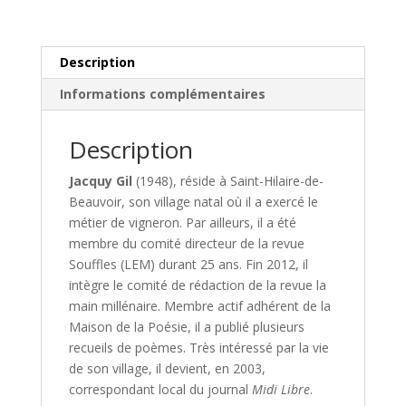
sous
la
Révolution
Description
(1792
Informations complémentaires
à
1800)
Tome
Description
2
Jacquy Gil
(1948), réside à Saint-Hilaire-de-
Beauvoir, son village natal où il a exercé le
métier de vigneron. Par ailleurs, il a été
membre du comité directeur de la revue
Souffles (LEM) durant 25 ans. Fin 2012, il
intègre le comité de rédaction de la revue la
main millénaire. Membre actif adhérent de la
Maison de la Poésie, il a publié plusieurs
recueils de poèmes. Très intéressé par la vie
de son village, il devient, en 2003,
correspondant local du journal
Midi Libre
.