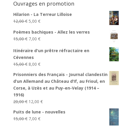
Ouvrages en promotion
Hilarion - La Terreur Lilloise
Le
Le
12,00
€
5,00
€
prix
prix
Poèmes bachiques - Allez les verres
initial
actuel
Le
Le
15,00
€
7,00
€
était :
est :
prix
prix
12,00 €.
5,00 €.
Itinéraire d'un prêtre réfractaire en
initial
actuel
Cévennes
était :
est :
Le
Le
15,00
€
8,00
€
15,00 €.
7,00 €.
prix
prix
Prisonniers des Français - Journal clandestin
initial
actuel
d’un Allemand au Château d’If, au Frioul, en
était :
est :
Corse, à Uzès et au Puy-en-Velay (1914 –
15,00 €.
8,00 €.
1916)
Le
Le
20,00
€
12,00
€
prix
prix
Puits de lune - nouvelles
initial
actuel
Le
Le
15,00
€
7,00
€
était :
est :
prix
prix
20,00 €.
12,00 €.
initial
actuel