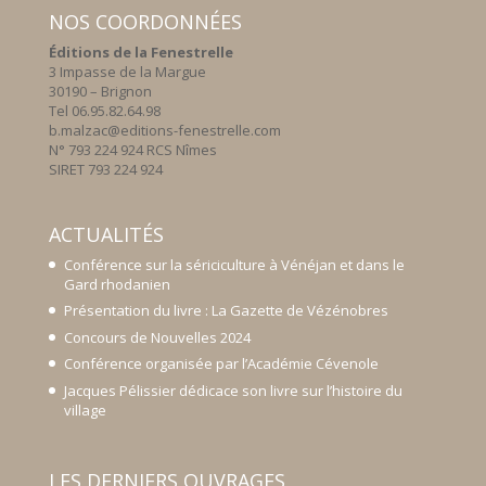
NOS COORDONNÉES
Éditions de la Fenestrelle
3 Impasse de la Margue
30190 – Brignon
Tel 06.95.82.64.98
b.malzac@editions-fenestrelle.com
N° 793 224 924 RCS Nîmes
SIRET 793 224 924
ACTUALITÉS
Conférence sur la sériciculture à Vénéjan et dans le
Gard rhodanien
Présentation du livre : La Gazette de Vézénobres
Concours de Nouvelles 2024
Conférence organisée par l’Académie Cévenole
Jacques Pélissier dédicace son livre sur l’histoire du
village
LES DERNIERS OUVRAGES