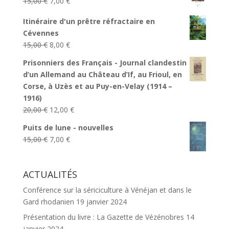
Le
Le
15,00
€
7,00
€
était :
est :
prix
prix
12,00 €.
5,00 €.
Itinéraire d'un prêtre réfractaire en
initial
actuel
Cévennes
était :
est :
Le
Le
15,00
€
8,00
€
15,00 €.
7,00 €.
prix
prix
Prisonniers des Français - Journal clandestin
initial
actuel
d’un Allemand au Château d’If, au Frioul, en
était :
est :
Corse, à Uzès et au Puy-en-Velay (1914 –
15,00 €.
8,00 €.
1916)
Le
Le
20,00
€
12,00
€
prix
prix
Puits de lune - nouvelles
initial
actuel
Le
Le
15,00
€
7,00
€
était :
est :
prix
prix
20,00 €.
12,00 €.
initial
actuel
ACTUALITÉS
était :
est :
15,00 €.
7,00 €.
Conférence sur la sériciculture à Vénéjan et dans le
Gard rhodanien
19 janvier 2024
Présentation du livre : La Gazette de Vézénobres
14
janvier 2024