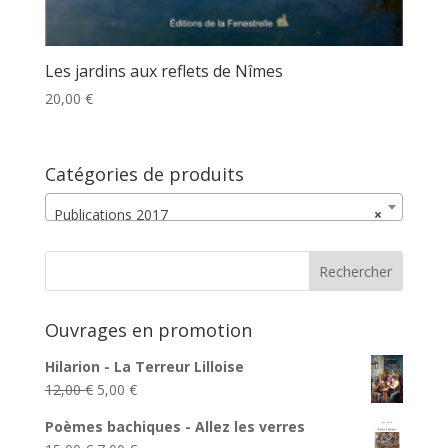
Les jardins aux reflets de Nîmes
20,00
€
Catégories de produits
Publications 2017
×
Ouvrages en promotion
Hilarion - La Terreur Lilloise
Le
Le
12,00
€
5,00
€
prix
prix
Poèmes bachiques - Allez les verres
initial
actuel