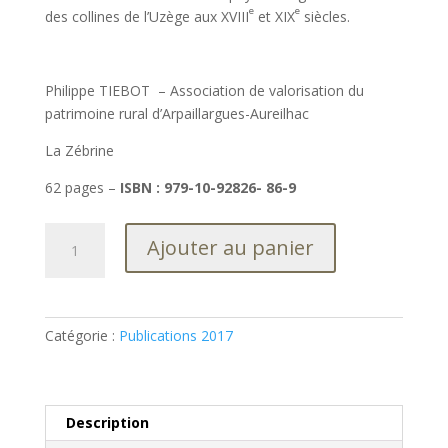
e
e
des collines de l’Uzège aux XVIII
et XIX
siècles.
Philippe TIEBOT – Association de valorisation du
patrimoine rural d’Arpaillargues-Aureilhac
La Zébrine
62 pages –
ISBN : 979-10-92826- 86-9
quantité
Ajouter au panier
de
Architecture
vernaculaire
du
Catégorie :
Publications 2017
pays
d’Uzège
Description