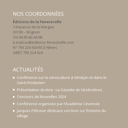
NOS COORDONNÉES
Éditions de la Fenestrelle
3 Impasse de la Margue
30190 – Brignon
Tel 06.95.82.64.98
b.malzac@editions-fenestrelle.com
N° 793 224 924 RCS Nîmes
SIRET 793 224 924
ACTUALITÉS
Conférence sur la sériciculture à Vénéjan et dans le
Gard rhodanien
Présentation du livre : La Gazette de Vézénobres
Concours de Nouvelles 2024
Conférence organisée par l’Académie Cévenole
Jacques Pélissier dédicace son livre sur l’histoire du
village