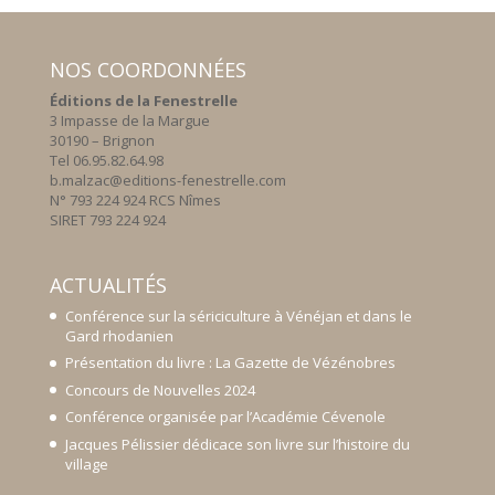
NOS COORDONNÉES
Éditions de la Fenestrelle
3 Impasse de la Margue
30190 – Brignon
Tel 06.95.82.64.98
b.malzac@editions-fenestrelle.com
N° 793 224 924 RCS Nîmes
SIRET 793 224 924
ACTUALITÉS
Conférence sur la sériciculture à Vénéjan et dans le
Gard rhodanien
Présentation du livre : La Gazette de Vézénobres
Concours de Nouvelles 2024
Conférence organisée par l’Académie Cévenole
Jacques Pélissier dédicace son livre sur l’histoire du
village