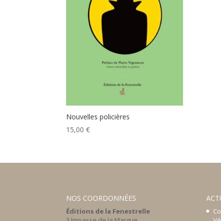
Nouvelles policières
15,00
€
NOS COORDONNÉES
ACT
Éditions de la Fenestrelle
Co
3 Impasse de la Margue
Vé