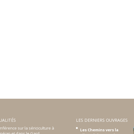
UALITÉS
LES DERNIERS OUVRAGES
nférence sur la sériciculture à
Les Chemins vers la
néjan et dans le Gard