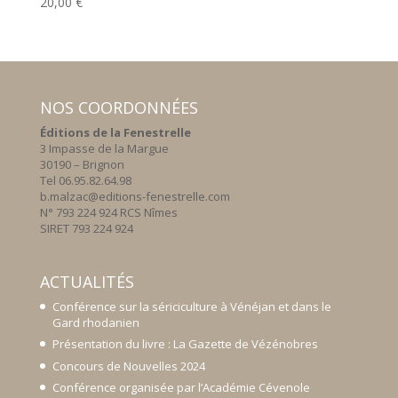
20,00
€
NOS COORDONNÉES
Éditions de la Fenestrelle
3 Impasse de la Margue
30190 – Brignon
Tel 06.95.82.64.98
b.malzac@editions-fenestrelle.com
N° 793 224 924 RCS Nîmes
SIRET 793 224 924
ACTUALITÉS
Conférence sur la sériciculture à Vénéjan et dans le
Gard rhodanien
Présentation du livre : La Gazette de Vézénobres
Concours de Nouvelles 2024
Conférence organisée par l’Académie Cévenole