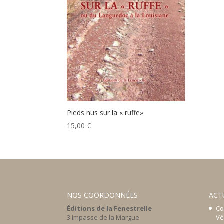
Pieds nus sur la « ruffe»
15,00
€
NOS COORDONNÉES
ACT
Éditions de la Fenestrelle
Co
3 Impasse de la Margue
Vé