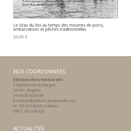
Le Grau du Roi au temps des mourres de porcs,
embarcations et pêches traditionnelles
20,00
€
NOS COORDONNÉES
Éditions de la Fenestrelle
3 Impasse de la Margue
30190 – Brignon
Tel 06.95.82.64.98
b.malzac@editions-fenestrelle.com
N° 793 224 924 RCS Nîmes
SIRET 793 224 924
ACTUALITÉS