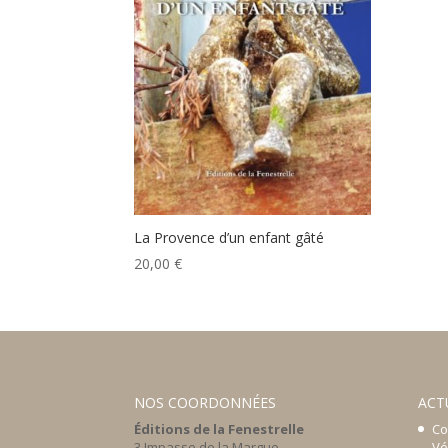
La Provence d’un enfant gâté
20,00
€
NOS COORDONNÉES
ACT
Éditions de la Fenestrelle
Co
3 Impasse de la Margue
Vé