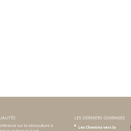
UALITÉS
LES DERNIERS OUVRAGES
nférence sur la sériciculture à
Les Chemins vers la
néjan et dans le Gard