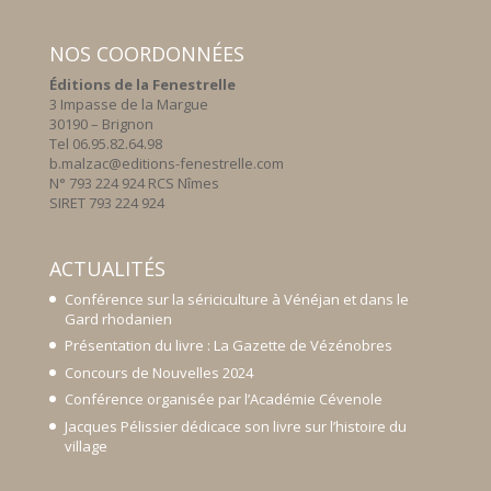
NOS COORDONNÉES
Éditions de la Fenestrelle
3 Impasse de la Margue
30190 – Brignon
Tel 06.95.82.64.98
b.malzac@editions-fenestrelle.com
N° 793 224 924 RCS Nîmes
SIRET 793 224 924
ACTUALITÉS
Conférence sur la sériciculture à Vénéjan et dans le
Gard rhodanien
Présentation du livre : La Gazette de Vézénobres
Concours de Nouvelles 2024
Conférence organisée par l’Académie Cévenole
Jacques Pélissier dédicace son livre sur l’histoire du
village