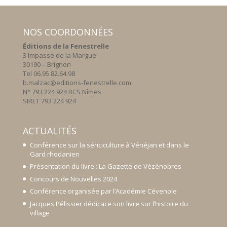
NOS COORDONNÉES
Éditions de la Fenestrelle
3 Impasse de la Margue
30190 – Brignon
Tel 06.95.82.64.98
b.malzac@editions-fenestrelle.com
N° 793 224 924 RCS Nîmes
SIRET 793 224 924
ACTUALITÉS
Conférence sur la sériciculture à Vénéjan et dans le
Gard rhodanien
Présentation du livre : La Gazette de Vézénobres
Concours de Nouvelles 2024
Conférence organisée par l’Académie Cévenole
Jacques Pélissier dédicace son livre sur l’histoire du
village