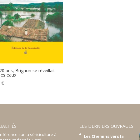
 20 ans, Brignon se réveillait
les eaux
0
€
UALITÉS
LES DERNIERS OUVRAGES
nférence sur la sériciculture à
Les Chemins vers la
néjan et dans le Gard