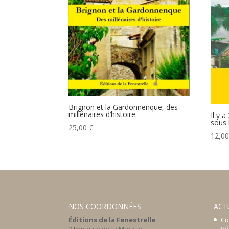
Brignon et la Gardonnenque, des
millénaires d’histoire
Il y a
sous 
25,00
€
12,0
NOS COORDONNÉES
ACT
Éditions de la Fenestrelle
Co
3 Impasse de la Margue
Vé