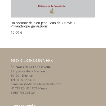
Un homme de bien Jean Brun dit « Bayle »
Philanthrope gallarguois
15,00
€
NOS COORDONNÉES
Éditions de la Fenestrelle
3 Impasse de la Margue
30190 – Brignon
Tel 06.95.82.64.98
b.malzac@editions-fenestrelle.com
N° 793 224 924 RCS Nîmes
SIRET 793 224 924