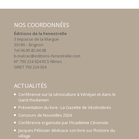
NOS COORDONNÉES
Éditions de la Fenestrelle
3 Impasse de la Margue
30190 – Brignon
Tel 06.95.82.64.98
b.malzac@editions-fenestrelle.com
N° 793 224 924 RCS Nîmes
SIRET 793 224 924
ACTUALITÉS
Conférence sur la sériciculture à Vénéjan et dans le
Gard rhodanien
Présentation du livre : La Gazette de Vézénobres
Concours de Nouvelles 2024
Conférence organisée par l’Académie Cévenole
Jacques Pélissier dédicace son livre sur l’histoire du
village