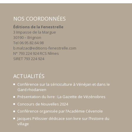
NOS COORDONNÉES
Éditions de la Fenestrelle
3 Impasse de la Margue
30190 – Brignon
Tel 06.95.82.64.98
b.malzac@editions-fenestrelle.com
N° 793 224 924 RCS Nîmes
SIRET 793 224 924
ACTUALITÉS
Conférence sur la sériciculture à Vénéjan et dans le
Gard rhodanien
Présentation du livre : La Gazette de Vézénobres
Concours de Nouvelles 2024
Conférence organisée par l’Académie Cévenole
Jacques Pélissier dédicace son livre sur l’histoire du
village