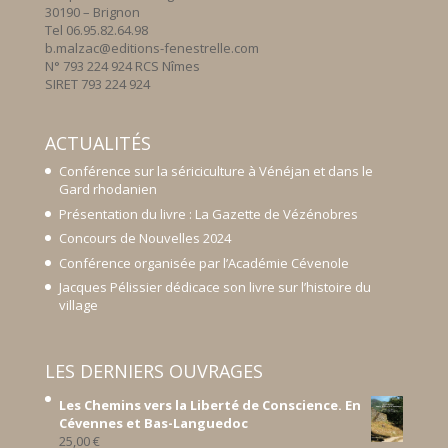
30190 – Brignon
Tel 06.95.82.64.98
b.malzac@editions-fenestrelle.com
N° 793 224 924 RCS Nîmes
SIRET 793 224 924
ACTUALITÉS
Conférence sur la sériciculture à Vénéjan et dans le
Gard rhodanien
Présentation du livre : La Gazette de Vézénobres
Concours de Nouvelles 2024
Conférence organisée par l’Académie Cévenole
Jacques Pélissier dédicace son livre sur l’histoire du
village
LES DERNIERS OUVRAGES
Les Chemins vers la Liberté de Conscience. En
Cévennes et Bas-Languedoc
25,00
€