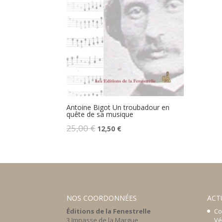
Antoine Bigot Un troubadour en
quête de sa musique
Le
Le
25,00
€
12,50
€
prix
prix
initial
actuel
était :
est :
25,00 €.
12,50 €.
NOS COORDONNÉES
ACT
Éditions de la Fenestrelle
Co
3 Impasse de la Margue
Vé