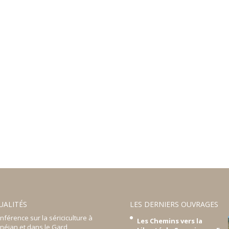
UALITÉS
LES DERNIERS OUVRAGES
nférence sur la sériciculture à
Les Chemins vers la
néjan et dans le Gard