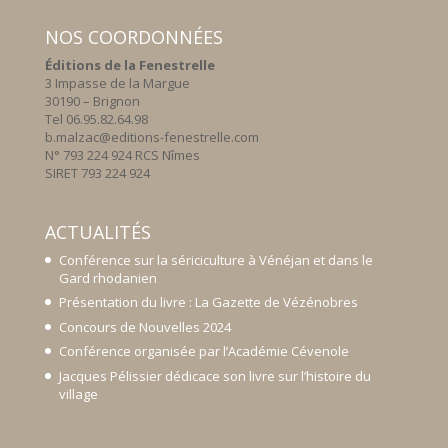
NOS COORDONNÉES
Éditions de la Fenestrelle
3 Impasse de la Margue
30190 – Brignon
Tel 06.95.82.64.98
b.malzac@editions-fenestrelle.com
N° 793 224 924 RCS Nîmes
SIRET 793 224 924
ACTUALITÉS
Conférence sur la sériciculture à Vénéjan et dans le
Gard rhodanien
Présentation du livre : La Gazette de Vézénobres
Concours de Nouvelles 2024
Conférence organisée par l’Académie Cévenole
Jacques Pélissier dédicace son livre sur l’histoire du
village