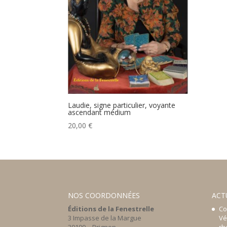
Laudie, signe particulier, voyante
ascendant médium
20,00
€
NOS COORDONNÉES
ACT
Éditions de la Fenestrelle
Co
3 Impasse de la Margue
Vé