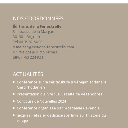
NOS COORDONNÉES
Éditions de la Fenestrelle
3 Impasse de la Margue
30190 – Brignon
Tel 06.95.82.64.98
b.malzac@editions-fenestrelle.com
N° 793 224 924 RCS Nîmes
SIRET 793 224 924
ACTUALITÉS
Conférence sur la sériciculture à Vénéjan et dans le
Gard rhodanien
Présentation du livre : La Gazette de Vézénobres
Concours de Nouvelles 2024
Conférence organisée par l’Académie Cévenole
Jacques Pélissier dédicace son livre sur l’histoire du
village