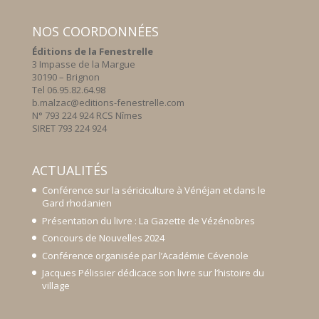
25,00 €.
12,50 €.
NOS COORDONNÉES
Éditions de la Fenestrelle
3 Impasse de la Margue
30190 – Brignon
Tel 06.95.82.64.98
b.malzac@editions-fenestrelle.com
N° 793 224 924 RCS Nîmes
SIRET 793 224 924
ACTUALITÉS
Conférence sur la sériciculture à Vénéjan et dans le
Gard rhodanien
Présentation du livre : La Gazette de Vézénobres
Concours de Nouvelles 2024
Conférence organisée par l’Académie Cévenole
Jacques Pélissier dédicace son livre sur l’histoire du
village