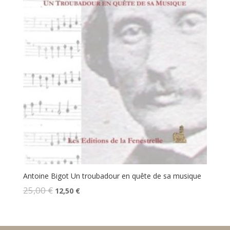
Antoine Bigot Un troubadour en quête de sa musique
Le
Le
25,00
€
12,50
€
prix
prix
initial
actuel
était :
est :