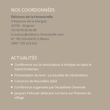
NOS COORDONNÉES
Éditions de la Fenestrelle
3 Impasse de la Margue
30190 – Brignon
Tel 06.95.82.64.98
b.malzac@editions-fenestrelle.com
N° 793 224 924 RCS Nîmes
SIRET 793 224 924
ACTUALITÉS
Conférence sur la sériciculture à Vénéjan et dans le
Gard rhodanien
Présentation du livre : La Gazette de Vézénobres
Concours de Nouvelles 2024
Conférence organisée par l’Académie Cévenole
Jacques Pélissier dédicace son livre sur l’histoire du
village