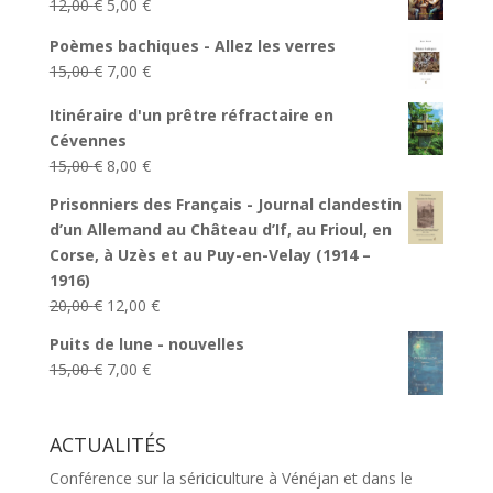
Le
Le
12,00
€
5,00
€
prix
prix
Poèmes bachiques - Allez les verres
initial
actuel
Le
Le
15,00
€
7,00
€
était :
est :
prix
prix
12,00 €.
5,00 €.
Itinéraire d'un prêtre réfractaire en
initial
actuel
Cévennes
était :
est :
Le
Le
15,00
€
8,00
€
15,00 €.
7,00 €.
prix
prix
Prisonniers des Français - Journal clandestin
initial
actuel
d’un Allemand au Château d’If, au Frioul, en
était :
est :
Corse, à Uzès et au Puy-en-Velay (1914 –
15,00 €.
8,00 €.
1916)
Le
Le
20,00
€
12,00
€
prix
prix
Puits de lune - nouvelles
initial
actuel
Le
Le
15,00
€
7,00
€
était :
est :
prix
prix
20,00 €.
12,00 €.
initial
actuel
ACTUALITÉS
était :
est :
15,00 €.
7,00 €.
Conférence sur la sériciculture à Vénéjan et dans le