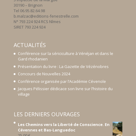
30190 – Brignon
Tel 06.95.82.64.98
b.malzac@editions-fenestrelle.com
N° 793 224 924 RCS Nîmes
SIRET 793 224 924
ACTUALITÉS
Conférence sur la sériciculture à Vénéjan et dans le
Gard rhodanien
Présentation du livre : La Gazette de Vézénobres
Concours de Nouvelles 2024
Conférence organisée par l’Académie Cévenole
Jacques Pélissier dédicace son livre sur l’histoire du
village
LES DERNIERS OUVRAGES
Les Chemins vers la Liberté de Conscience. En
Cévennes et Bas-Languedoc
25,00
€