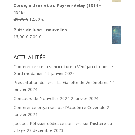
était :
est :
Corse, à Uzès et au Puy-en-Velay (1914 –
15,00 €.
8,00 €.
1916)
Le
Le
20,00
€
12,00
€
prix
prix
Puits de lune - nouvelles
initial
actuel
Le
Le
15,00
€
7,00
€
était :
est :
prix
prix
20,00 €.
12,00 €.
initial
actuel
ACTUALITÉS
était :
est :
15,00 €.
7,00 €.
Conférence sur la sériciculture à Vénéjan et dans le
Gard rhodanien
19 janvier 2024
Présentation du livre : La Gazette de Vézénobres
14
janvier 2024
Concours de Nouvelles 2024
2 janvier 2024
Conférence organisée par l’Académie Cévenole
2
janvier 2024
Jacques Pélissier dédicace son livre sur l’histoire du
village
28 décembre 2023