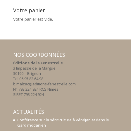
Votre panier
Votre panier est vide.
NOS COORDONNÉES
Éditions de la Fenestrelle
3 Impasse de la Margue
30190 – Brignon
Tel 06.95.82.64.98
b.malzac@editions-fenestrelle.com
N° 793 224 924 RCS Nîmes
SIRET 793 224 924
ACTUALITÉS
Conférence sur la sériciculture à Vénéjan et dans le
Gard rhodanien