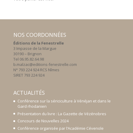
NOS COORDONNÉES
Éditions de la Fenestrelle
3 Impasse de la Margue
30190 – Brignon
Tel 06.95.82.64.98
b.malzac@editions-fenestrelle.com
N° 793 224 924 RCS Nîmes
SIRET 793 224 924
ACTUALITÉS
Conférence sur la sériciculture à Vénéjan et dans le
Gard rhodanien
Présentation du livre : La Gazette de Vézénobres
Concours de Nouvelles 2024
Conférence organisée par l’Académie Cévenole