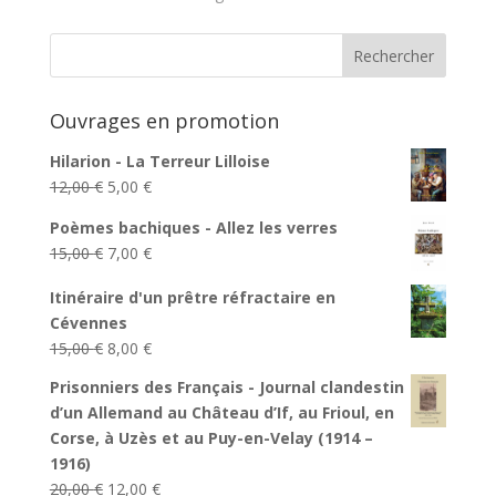
Ouvrages en promotion
Hilarion - La Terreur Lilloise
Le
Le
12,00
€
5,00
€
prix
prix
Poèmes bachiques - Allez les verres
initial
actuel
Le
Le
15,00
€
7,00
€
était :
est :
prix
prix
12,00 €.
5,00 €.
Itinéraire d'un prêtre réfractaire en
initial
actuel
Cévennes
était :
est :
Le
Le
15,00
€
8,00
€
15,00 €.
7,00 €.
prix
prix
Prisonniers des Français - Journal clandestin
initial
actuel
d’un Allemand au Château d’If, au Frioul, en
était :
est :
Corse, à Uzès et au Puy-en-Velay (1914 –
15,00 €.
8,00 €.
1916)
Le
Le
20,00
€
12,00
€