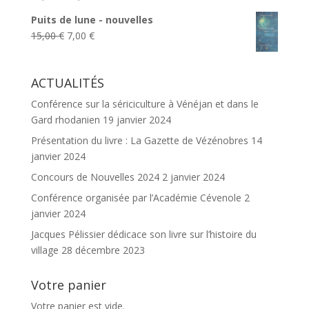
prix
prix
Puits de lune - nouvelles
initial
actuel
Le
Le
15,00
€
7,00
€
était :
est :
prix
prix
20,00 €.
12,00 €.
initial
actuel
ACTUALITÉS
était :
est :
15,00 €.
7,00 €.
Conférence sur la sériciculture à Vénéjan et dans le
Gard rhodanien
19 janvier 2024
Présentation du livre : La Gazette de Vézénobres
14
janvier 2024
Concours de Nouvelles 2024
2 janvier 2024
Conférence organisée par l’Académie Cévenole
2
janvier 2024
Jacques Pélissier dédicace son livre sur l’histoire du
village
28 décembre 2023
Votre panier
Votre panier est vide.