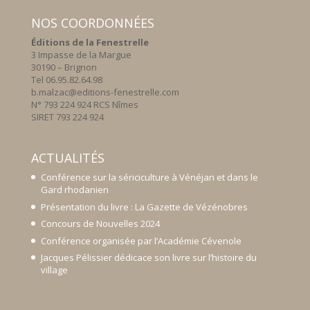
NOS COORDONNÉES
Éditions de la Fenestrelle
3 Impasse de la Margue
30190 – Brignon
Tel 06.95.82.64.98
b.malzac@editions-fenestrelle.com
N° 793 224 924 RCS Nîmes
SIRET 793 224 924
ACTUALITÉS
Conférence sur la sériciculture à Vénéjan et dans le
Gard rhodanien
Présentation du livre : La Gazette de Vézénobres
Concours de Nouvelles 2024
Conférence organisée par l’Académie Cévenole
Jacques Pélissier dédicace son livre sur l’histoire du
village