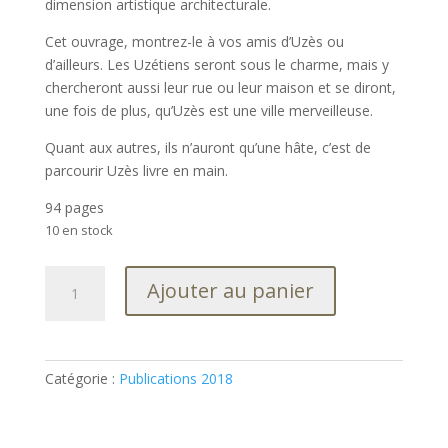
dimension artistique architecturale.
Cet ouvrage, montrez-le à vos amis d’Uzès ou
d’ailleurs. Les Uzétiens seront sous le charme, mais y
chercheront aussi leur rue ou leur maison et se diront,
une fois de plus, qu’Uzès est une ville merveilleuse.
Quant aux autres, ils n’auront qu’une hâte, c’est de
parcourir Uzès livre en main.
94 pages
10 en stock
quantité
Ajouter au panier
de
UZĖS,
le
temps
Catégorie :
Publications 2018
des
platanes
blancs