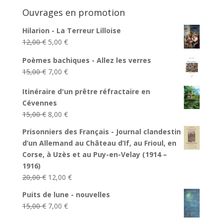
Ouvrages en promotion
Hilarion - La Terreur Lilloise
Le
Le
12,00
€
5,00
€
prix
prix
Poèmes bachiques - Allez les verres
initial
actuel
Le
Le
15,00
€
7,00
€
était :
est :
prix
prix
12,00 €.
5,00 €.
Itinéraire d'un prêtre réfractaire en
initial
actuel
Cévennes
était :
est :
Le
Le
15,00
€
8,00
€
15,00 €.
7,00 €.
prix
prix
Prisonniers des Français - Journal clandestin
initial
actuel
d’un Allemand au Château d’If, au Frioul, en
était :
est :
Corse, à Uzès et au Puy-en-Velay (1914 –
15,00 €.
8,00 €.
1916)
Le
Le
20,00
€
12,00
€
prix
prix
Puits de lune - nouvelles
initial
actuel
Le
Le
15,00
€
7,00
€
était :
est :
prix
prix