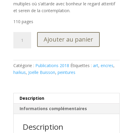
multiples où s’attarde avec bonheur le regard attentif
et serein de la contemplation.
110 pages
quantité
Ajouter au panier
de
L’Art
de
Joëlle
Catégorie :
Publications 2018
Étiquettes :
art
,
encres
,
Buisson
haïkus
,
Joëlle Buisson
,
peintures
-
Encres,
peintures,
haïkus
Description
Informations complémentaires
Description