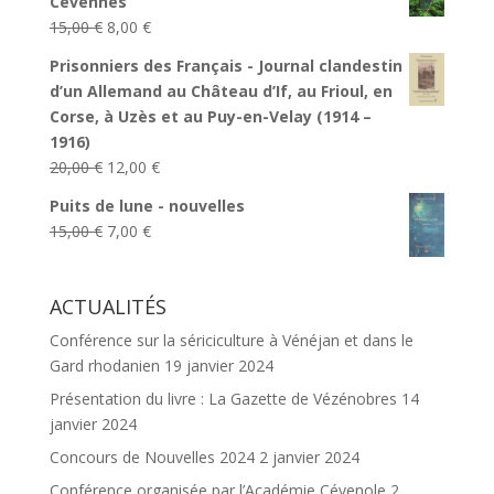
Cévennes
était :
est :
Le
Le
15,00
€
8,00
€
15,00 €.
7,00 €.
prix
prix
Prisonniers des Français - Journal clandestin
initial
actuel
d’un Allemand au Château d’If, au Frioul, en
était :
est :
Corse, à Uzès et au Puy-en-Velay (1914 –
15,00 €.
8,00 €.
1916)
Le
Le
20,00
€
12,00
€
prix
prix
Puits de lune - nouvelles
initial
actuel
Le
Le
15,00
€
7,00
€
était :
est :
prix
prix
20,00 €.
12,00 €.
initial
actuel
ACTUALITÉS
était :
est :
15,00 €.
7,00 €.
Conférence sur la sériciculture à Vénéjan et dans le
Gard rhodanien
19 janvier 2024
Présentation du livre : La Gazette de Vézénobres
14
janvier 2024
Concours de Nouvelles 2024
2 janvier 2024
Conférence organisée par l’Académie Cévenole
2