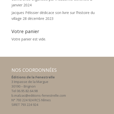
janvier 2024
Jacques Pélissier dédicace son livre sur l’histoire du
village
28 décembre 2023
Votre panier
Votre panier est vide.
NOS COORDONNÉES
Éditions de la Fenestrelle
3 Impasse de la Margue
30190 – Brignon
Tel 06.95.82.64.98
b.malzac@editions-fenestrelle.com
N° 793 224 924 RCS Nîmes
SIRET 793 224 924