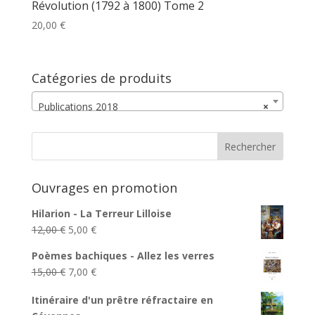
Révolution (1792 à 1800) Tome 2
20,00
€
Catégories de produits
Publications 2018
×
Ouvrages en promotion
Hilarion - La Terreur Lilloise
Le
Le
12,00
€
5,00
€
prix
prix
Poèmes bachiques - Allez les verres
initial
actuel
Le
Le
15,00
€
7,00
€
était :
est :
prix
prix
12,00 €.
5,00 €.
Itinéraire d'un prêtre réfractaire en
initial
actuel